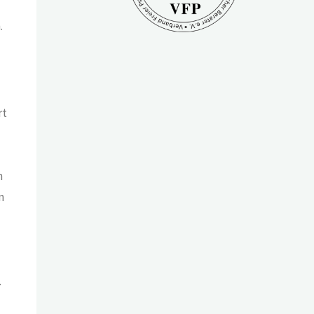
.
rt
m
n
.