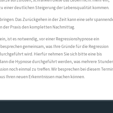
ätze aufzulösen, schränken diese das Leben nicht mehr ein,
s zu einer deutlichen Steigerung der Lebensqualität kommen.
bringen. Das Zurückgehen in der Zeit kann eine sehr spannend
e in der Praxis den kompletten Nachmittag.
sein, ist es notwendig, vor einer Regressionshypnose ein
 besprechen gemeinsam, was Ihre Gründe für die Regression
 durchgeführt wird. Hierfür nehmen Sie sich bitte eine bis
n dann die Hypnose durchgeführt werden, was mehrere Stunde
ession noch einmal zu treffen. Wir besprechen bei diesem Termi
e aus Ihren neuen Erkenntnissen machen können.