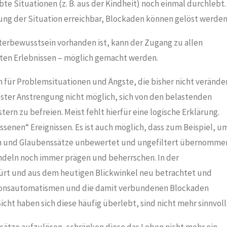
e Situationen (z. B. aus der Kindheit) noch einmal durchlebt.
ung der Situation erreichbar, Blockaden können gelöst werden
erbewusstsein vorhanden ist, kann der Zugang zu allen
ten Erlebnissen – möglich gemacht werden.
 für Problemsituationen und Ängste, die bisher nicht verände
ster Anstrengung nicht möglich, sich von den belastenden
 zu befreien. Meist fehlt hierfür eine logische Erklärung.
ssenen“ Ereignissen. Es ist auch möglich, dass zum Beispiel, u
geln und Glaubenssätze unbewertet und ungefiltert übernomme
deln noch immer prägen und beherrschen. In der
ürt und aus dem heutigen Blickwinkel neu betrachtet und
ionsautomatismen und die damit verbundenen Blockaden
cht haben sich diese häufig überlebt, sind nicht mehr sinnvoll