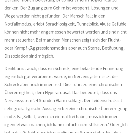
denken. Der Zugang zum Gehirn ist versperrt. Lösungen und
Wege werden nicht gefunden. Der Mensch fällt in den
Notfallmodus, erlebt Sprachlosigkeit, Tunnelblick. Akute Gefühle
können nicht mehr angemessen bewertet werden und sind nicht
mehr steuerbar. Bei manchen Menschen zeigt sich der Flucht-
oder Kampf-/Aggressionsmodus aber auch Starre, Betäubung,
Dissoziation sind möglich.
Denkbar ist auch, dass ein Schreck, eine belastende Erinnerung
eigentlich gut verarbeitet wurde, im Nervensystem sitzt der
Schreck aber noch immer fest. Dies führt zu einer chronischen
Übererregtheit, dem Hyperarousal. Das bedeutet, dass das
Nervensystem 24 Stunden Alarm schlägt. Der Leidensdruck ist
sehr groß. Typische Aussagen bei einer chronische Übererregung
sind z. B. „Selbst, wenn ich einmal frei habe, muss ich immer
irgendetwas machen, ich kann einfach nicht stillsitzen.“ Oder „Ich
habe das Gefühl, dass ich ständig unter Strom stehe, bin aber