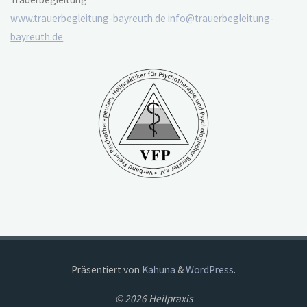
www.trauerbegleitung-bayreuth.de
info@trauerbegleitung-
bayreuth.de
Präsentiert von
Kahuna
&
WordPress
.
© 2026 Heilpraxis